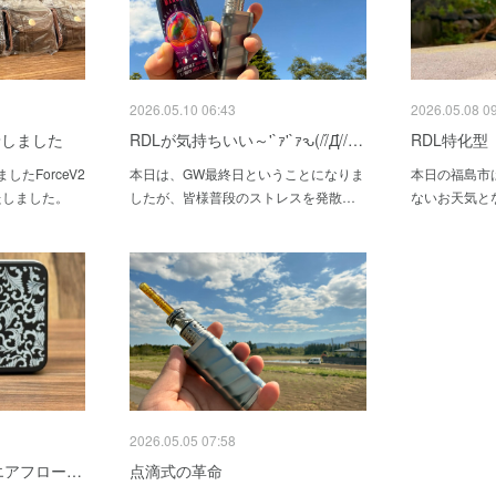
2026.05.10 06:43
2026.05.08 0
到着しました
RDLが気持ちいい～'`ｧ'`ｧԅ(//́Д/̀/…
RDL特化型
たForceV2
本日は、GW最終日ということになりま
本日の福島市
たしました。
したが、皆様普段のストレスを発散…
ないお天気と
2026.05.05 07:58
エアフロー…
点滴式の革命