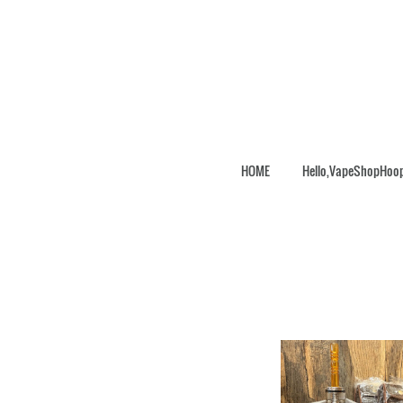
HOME
Hello,VapeShopHoo