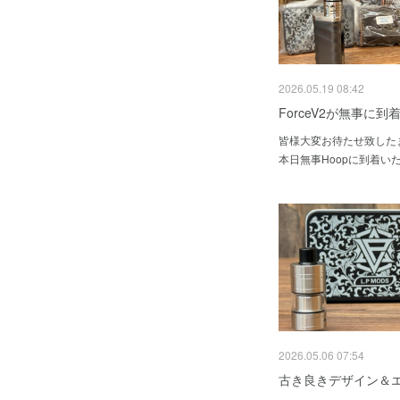
2026.05.19 08:42
ForceV2が無事に
皆様大変お待たせ致したまし
本日無事Hoopに到着い
2026.05.06 07:54
古き良きデザイン＆