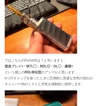
ではこちらのForceV2は？と言いますと、
窒息プレイ☓・MTL◯・RDL◎・DL◯・爆煙☓
という感じの
RDL特化型
のアトマかと思います。
4つ穴キャップを使ったときに圧倒的に高速な空気の流れが、
チャンバー内のミストと空気を強制的に撹拌します。