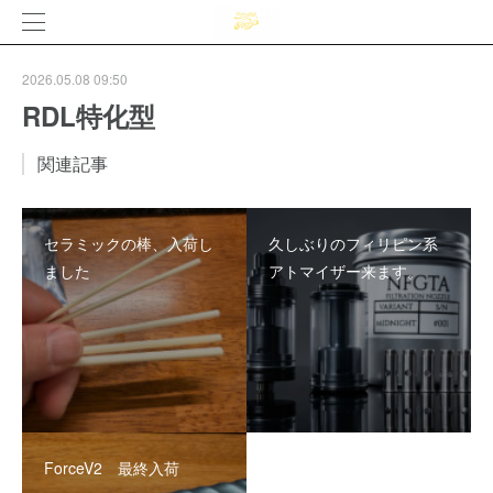
2026.05.08 09:50
RDL特化型
関連記事
セラミックの棒、入荷し
久しぶりのフィリピン系
ました
アトマイザー来ます。
ForceV2 最終入荷