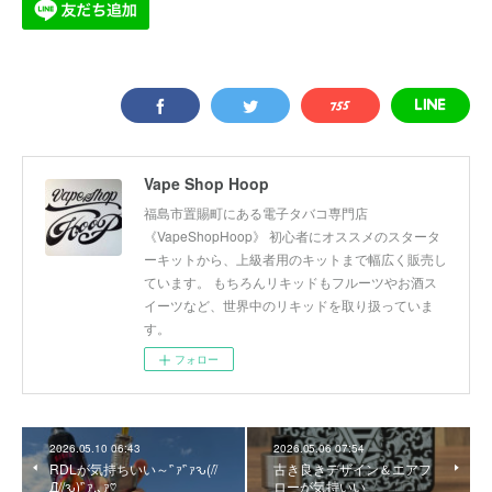
Vape Shop Hoop
福島市置賜町にある電子タバコ専門店
《VapeShopHoop》 初心者にオススメのスタータ
ーキットから、上級者用のキットまで幅広く販売し
ています。 もちろんリキッドもフルーツやお酒ス
イーツなど、世界中のリキッドを取り扱っていま
す。
フォロー
2026.05.10 06:43
2026.05.06 07:54
RDLが気持ちいい～'`ｧ'`ｧԅ(//́
古き良きデザイン＆エアフ
Д/̀/ԅ)'`ｧ,､ｧ♡
ローが気持いい