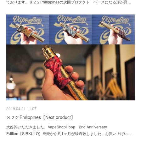
ております。８２２Philippinesの次回プロダクト ベースになる形が見…
2019.04.21 11:07
８２２Philippines【Next product】
大好評いただきました、VapeShopHoop 2nd Anniversary
Edition【SIRKULO】発売から約1ヶ月が経過致しました。お買い上げい…