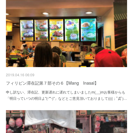
2019.04.16 06:09
フィリピン滞在記第７部その６【Mang Inasal】
申し訳ない、滞在記、更新遅れに遅れてしまいましたm(__)mお客様からも
「明日っていつの明日よ"(-""-)"」などとご意見頂いておりまして((((；ﾟДﾟ)…