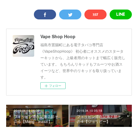
Vape Shop Hoop
福島市置賜町にある電子タバコ専門店
《VapeShopHoop》 初心者にオススメのスタータ
ーキットから、上級者用のキットまで幅広く販売し
ています。 もちろんリキッドもフルーツやお酒ス
イーツなど、世界中のリキッドを取り扱っていま
す。
フォロー
2019.04.16 06:09
2019.04.10 05:18
フィリピン滞在記第７部そ
フィリピン滞在記第７部そ
の６【Mang Inasal】
の４【ジョリビー】