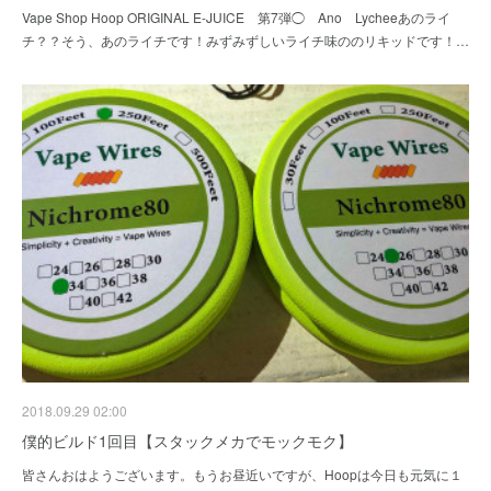
Vape Shop Hoop ORIGINAL E-JUICE 第7弾◯ Ano Lycheeあのライ
チ？？そう、あのライチです！みずみずしいライチ味ののリキッドです！…
2018.09.29 02:00
僕的ビルド1回目【スタックメカでモックモク】
皆さんおはようございます。もうお昼近いですが、Hoopは今日も元気に１