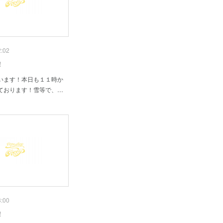
2:02
！
います！本日も１１時か
ております！雪等で、…
3:00
！