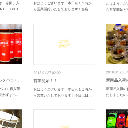
す！今回、入
おはようございます！本日も１１時か
おはようござ
TE Gu B…
ら営業開始いたしております！当店…
ら営業開始と
2018.01.26 0
2018.01.27 02:02
プルタバコ）…
新商品入荷
営業開始！！
ルタバコ）再入荷
新商品入荷の
おはようございます！本日も１１時か
問わずまっ…
たしましたの
ら営業いたしております！今日は日…