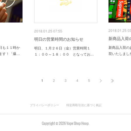
2018.01.25 0
2018.01.25 07:55
新商品入荷
明日の営業時間のお知らせ
日も１１時か
新商品入荷の
明日、１月２６日（金）営業時間１
ます！「爆…
荷いたしまし
１：００～１８：００ となってお…
1
2
3
4
5
プライバシーポリシー
特定商取引法に基づく表記
Copyright ©
2026
Vape Shop Hoop
.