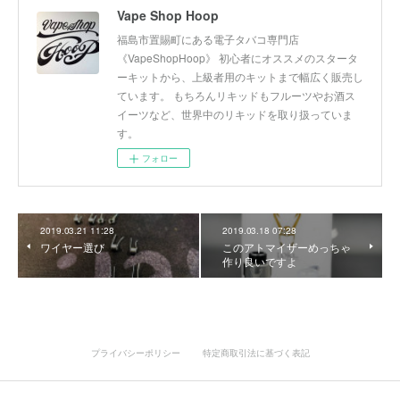
Vape Shop Hoop
福島市置賜町にある電子タバコ専門店
《VapeShopHoop》 初心者にオススメのスタータ
ーキットから、上級者用のキットまで幅広く販売し
ています。 もちろんリキッドもフルーツやお酒ス
イーツなど、世界中のリキッドを取り扱っていま
す。
フォロー
2019.03.21 11:28
2019.03.18 07:28
ワイヤー選び
このアトマイザーめっちゃ
作り良いですよ
プライバシーポリシー
特定商取引法に基づく表記