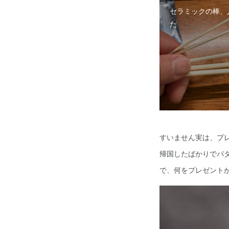
セラミックの棒、
た
すいません実は、プ
帰国したばかりでパタ
で、何をプレゼント