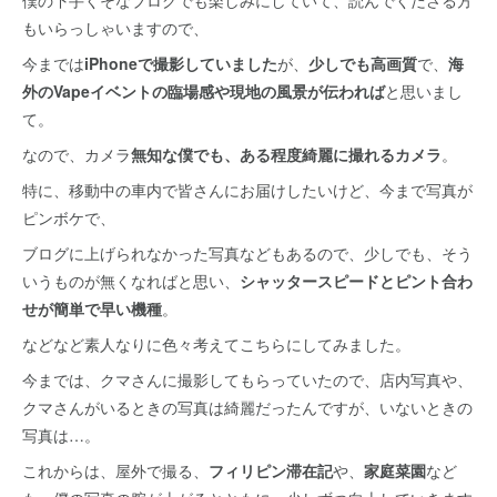
僕の下手くそなブログでも楽しみにしていて、読んでくださる方
もいらっしゃいますので、
今までは
iPhoneで撮影していました
が、
少しでも高画質
で、
海
外のVapeイベントの臨場感や現地の風景が伝われば
と思いまし
て。
なので、カメラ
無知な僕でも、ある程度綺麗に撮れるカメラ
。
特に、移動中の車内で皆さんにお届けしたいけど、今まで写真が
ピンボケで、
ブログに上げられなかった写真などもあるので、少しでも、そう
いうものが無くなればと思い、
シャッタースピードとピント合わ
せが簡単で早い機種
。
などなど素人なりに色々考えてこちらにしてみました。
今までは、クマさんに撮影してもらっていたので、店内写真や、
クマさんがいるときの写真は綺麗だったんですが、いないときの
写真は…。
これからは、屋外で撮る、
フィリピン滞在記
や、
家庭菜園
など