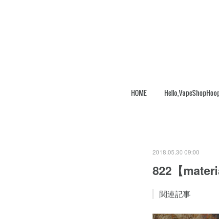
HOME
Hello,VapeShopHoo
2018.05.30 09:00
822【mater
関連記事