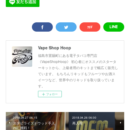
Vape Shop Hoop
福島市置賜町にある電子タバコ専門店
《VapeShopHoop》 初心者にオススメのスタータ
ーキットから、上級者用のキットまで幅広く販売し
ています。 もちろんリキッドもフルーツやお酒ス
イーツなど、世界中のリキッドを取り扱っていま
す。
フォロー
2018.04.27 06:15
2018.04.26 06:00
スタビライズドウッド手入
再入荷
れに挑戦！！