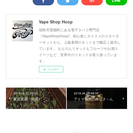
Vape Shop Hoop
福島市置賜町にある電子タバコ専門店
《VapeShopHoop》 初心者にオススメのスタータ
ーキットから、上級者用のキットまで幅広く販売し
ています。 もちろんリキッドもフルーツやお酒ス
イーツなど、世界中のリキッドを取り扱っていま
す。
フォロー
2018.04.27 06:00
2018.04.25 09:00
家庭菜園（経過）
アトマ難民のみなさ～ん