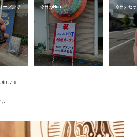
オープンで
今日のHoop
今日のセッ
ました‼
イム