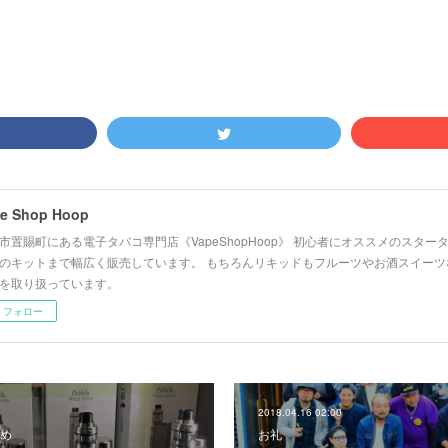
e Shop Hoop
市置賜町にある電子タバコ専門店《VapeShopHoop》 初心者にオススメのスタ
のキットまで幅広く販売しています。 もちろんリキッドもフルーツやお酒スイーツ
を取り扱っています。
フォロー
2018.04.16 02:00
め
お礼