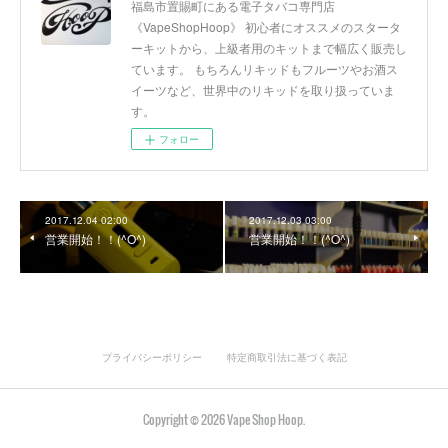
福島市置賜町にある電子タバコ専門店
《VapeShopHoop》 初心者にオススメのスタータ
ーキットから、上級者用のキットまで幅広く販売し
ています。 もちろんリキッドもフルーツやお酒ス
イーツなど、世界中のリキッドを取り扱っていま
す。
フォロー
2017.12.04 02:00
2017.12.03 03:00
営業開始！！(^O^)
営業開始！！(^O^)
プライバシーポリシー
特定商取引法に基づく表記
Copyright ©
2026
Vape Shop Hoop
.