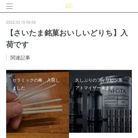
2022.03.16 06:58
【さいたま銘菓おいしいどりち】入
荷です
関連記事
セラミックの棒、入荷し
久しぶりのフィリピン系
ました
アトマイザー来ます。