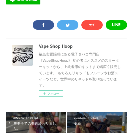
Vape Shop Hoop
福島市置賜町にある電子タバコ専門店
《VapeShopHoop》 初心者にオススメのスタータ
ーキットから、上級者用のキットまで幅広く販売し
ています。 もちろんリキッドもフルーツやお酒ス
イーツなど、世界中のリキッドを取り扱っていま
す。
フォロー
2022.02.17 05:22
2022.02.11 08:36
無事全ての発送終わりまし
更新
た。