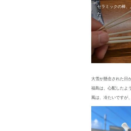
セラミックの棒、
た
大雪が懸念された日
福島は、心配したよ
風は、冷たいですが