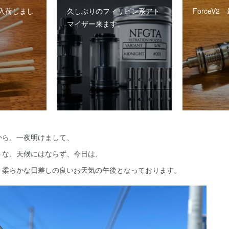
入荷しまし
久しぶりのフィリピン系アト
ForceV
マイザー来ます。
から、一夜明けまして、
うな、天候にはならず、今日は、
、柔らかな日差しの良いお天気の午後となっております。