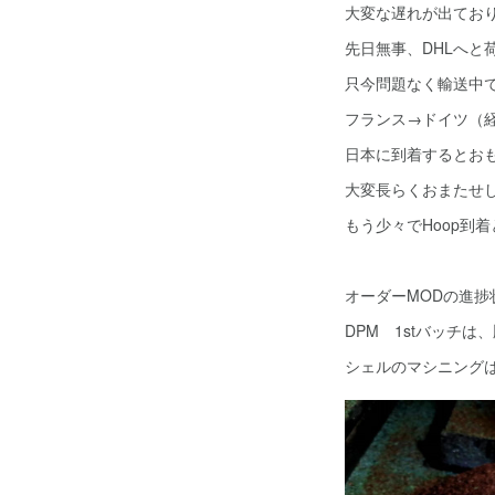
大変な遅れが出てお
先日無事、DHLへと
只今問題なく輸送中
フランス→ドイツ（
日本に到着するとお
大変長らくおまたせ
もう少々でHoop到
オーダーMODの進捗
DPM 1stバッチ
シェルのマシニング