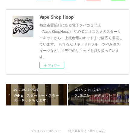
Vape Shop Hoop
福島市置賜町にある電子タバコ専門店
《VapeShopHoop》 初心者にオススメのスタータ
ーキットから、上級者用のキットまで幅広く販売し
ています。 もちろんリキッドもフルーツやお酒ス
イーツなど、世界中のリキッドを取り扱っていま
す。
フォロー
2017.10.17 04:08
2017.10.14 10:57
VAPE スターター・スター
XL第二便、届きました！！
ターキットあります！
プライバシーポリシー
特定商取引法に基づく表記