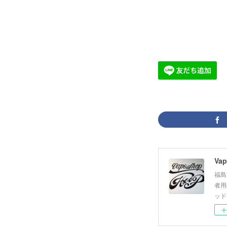
Vap
福島
者用
ッド