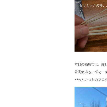
セラミックの棒、
た
本日の福島市は、厳
最高気温も７℃と一
やっといつものブロ