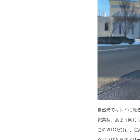
自然光でキレイに撮
職業柄、あまり同じ
このVITOだけは、
タバコ感とラズベリ