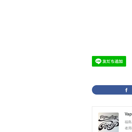
Vap
福島
者用