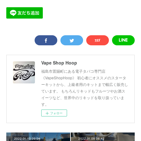
Vape Shop Hoop
福島市置賜町にある電子タバコ専門店
《VapeShopHoop》 初心者にオススメのスタータ
ーキットから、上級者用のキットまで幅広く販売し
ています。 もちろんリキッドもフルーツやお酒ス
イーツなど、世界中のリキッドを取り扱っていま
す。
フォロー
2022.01.10 09:04
2022.01.08 06:42