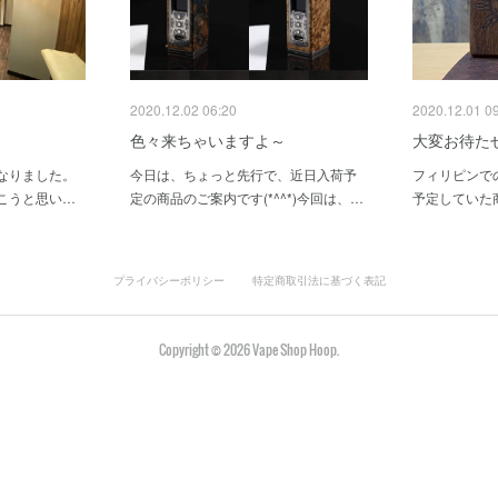
2020.12.02 06:20
2020.12.01 0
色々来ちゃいますよ～
大変お待たせ
なりました。
今日は、ちょっと先行で、近日入荷予
フィリピンで
こうと思い…
定の商品のご案内です(*^^*)今回は、…
予定していた
プライバシーポリシー
特定商取引法に基づく表記
Copyright ©
2026
Vape Shop Hoop
.