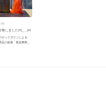
9:58
致しましたm(_ _)m
のロックダウンによる、
商品の延着、緊急事態…