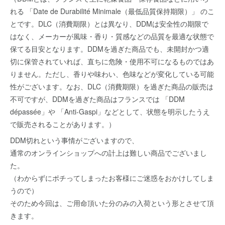
れる 「Date de Durabilité Minimale（最低品質保持期限）」 のこ
とです。DLC（消費期限）とは異なり、DDMは安全性の期限で
はなく、メーカーが風味・香り・質感などの品質を最適な状態で
保てる目安となります。DDMを過ぎた商品でも、未開封かつ適
切に保管されていれば、直ちに危険・使用不可になるものではあ
りません。ただし、香りや味わい、色味などが変化している可能
性がございます。なお、DLC（消費期限）を過ぎた商品の販売は
不可ですが、DDMを過ぎた商品はフランスでは 「DDM
dépassée」や 「Anti-Gaspi」などとして、状態を明示したうえ
で販売されることがあります。）
DDM切れという事情がございますので、
通常のオンラインショップへの計上は難しい商品でございまし
た。
（わからずにポチってしまったお客様にご迷惑をおかけしてしま
うので）
そのため今回は、ご用命頂いた分のみの入荷という形とさせて頂
きます。