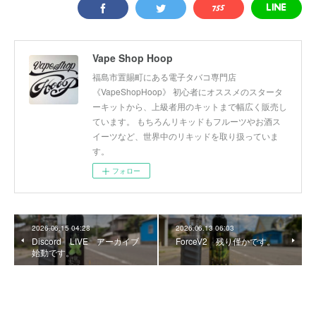
Vape Shop Hoop
福島市置賜町にある電子タバコ専門店
《VapeShopHoop》 初心者にオススメのスタータ
ーキットから、上級者用のキットまで幅広く販売し
ています。 もちろんリキッドもフルーツやお酒ス
イーツなど、世界中のリキッドを取り扱っていま
す。
フォロー
2026.06.15 04:28
2026.06.13 06:03
Discord LIVE アーカイブ
ForceV2 残り僅かです。
始動です。