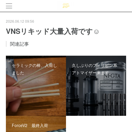
2026.06.12 09:56
VNSリキッド大量入荷です☺️
関連記事
セラミックの棒、入荷し
久しぶりのフィリピン系
ました
アトマイザー来ます。
ForceV2 最終入荷