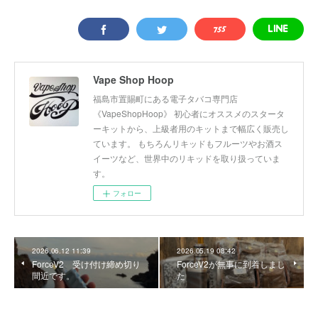
Vape Shop Hoop
福島市置賜町にある電子タバコ専門店
《VapeShopHoop》 初心者にオススメのスタータ
ーキットから、上級者用のキットまで幅広く販売し
ています。 もちろんリキッドもフルーツやお酒ス
イーツなど、世界中のリキッドを取り扱っていま
す。
フォロー
2026.06.12 11:39
2026.05.19 08:42
ForceV2 受け付け締め切り
ForceV2が無事に到着しまし
間近です。
た