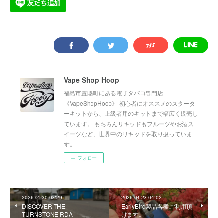
Vape Shop Hoop
福島市置賜町にある電子タバコ専門店
《VapeShopHoop》 初心者にオススメのスタータ
ーキットから、上級者用のキットまで幅広く販売し
ています。 もちろんリキッドもフルーツやお酒ス
イーツなど、世界中のリキッドを取り扱っていま
す。
フォロー
2026.04.30 08:29
2026.04.28 04:02
DISCOVER THE
EarlyBird製品各種ご利用頂
TURNSTONE RDA
けます。