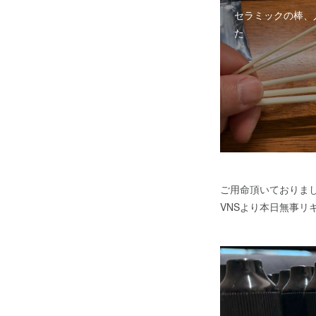
セラミックの棒、
た
ご用命頂いておりま
VNSより本日無事リ