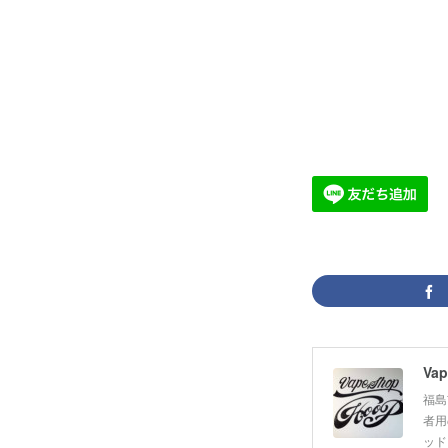
Vap
福島
者用
ッド