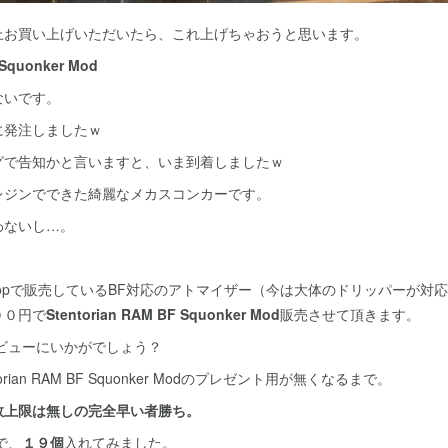
お買い上げいただいたら、これ上げちゃおうと思います。
 Squonker Mod
ないです。
に発注しましたｗ
グで告知かと言いますと、いま到着しましたｗ
レジンでできた綺麗なメカスコンカーです。
わないし…。
。
opで販売しているBF対応のアトマイザー（今は大体のドリッパーが対
００円で
Stentorian RAM BF Squonker Mod
販売させて頂きます。
ビューにいかがでしょう？
rian RAM BF Squonker Modのプレゼント用が無くなるまで。
数上限は無しの完全早い者勝ち。
で、
１９個
入れてみました。