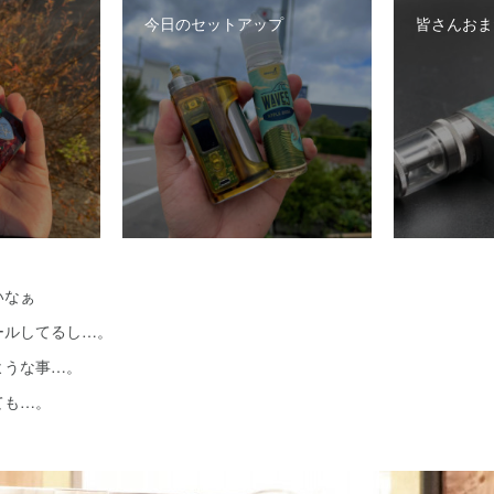
今日のセットアップ
皆さんおま
いなぁ
ールしてるし…。
ような事…。
ても…。