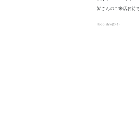
皆さんのご来店お待ちし
Hoop style
(
249
)