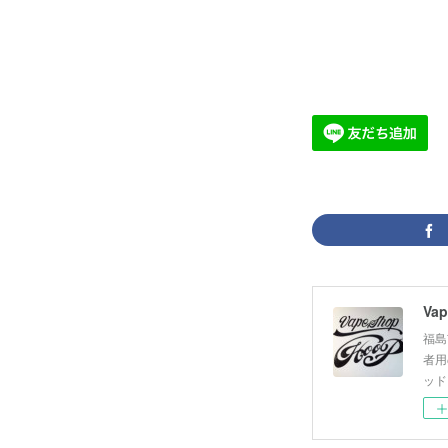
Vap
福島
者用
ッド