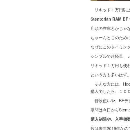
リキッド１万円以上
Stentorian RAM BF
店頭の在庫とかじゃ
ちゃーんとこのため
なぜにこのタイミン
シンプルで超軽量、
リキッド１万円も使
という方も多いはず
そんな方には、Ho
購入でしたら、１０
普段使いや、BFデ
期間は今日からStento
購入制限や、入手個
数は来年2019年なの