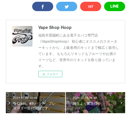
Vape Shop Hoop
福島市置賜町にある電子タバコ専門店
《VapeShopHoop》 初心者にオススメのスタータ
ーキットから、上級者用のキットまで幅広く販売し
ています。 もちろんリキッドもフルーツやお酒ス
イーツなど、世界中のリキッドを取り扱っていま
す。
フォロー
2024.07.22 10:46
2024.07.10 08:38
G-Class 4thバッチ プレ
埼玉より緊急指令
オーダー受付開始です。