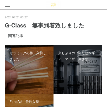
2024.07.21 03:27
G-Class 無事到着致しました
関連記事
セラミックの棒、入荷し
久しぶりのフィリピン系
ました
アトマイザー来ます。
ForceV2 最終入荷