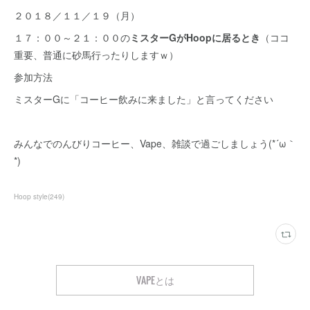
２０１８／１１／１９（月）
１７：００～２１：００の
ミスターGがHoopに居るとき
（ココ
重要、普通に砂馬行ったりしますｗ）
参加方法
ミスターGに「コーヒー飲みに来ました」と言ってください
みんなでのんびりコーヒー、Vape、雑談で過ごしましょう(*´ω｀
*)
Hoop style
(
249
)
VAPEとは