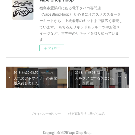
福島市置賜町にある電子タバコ専門店
《VapeShopHoop》 初心者にオススメのスタータ
ーキットから、上級者用のキットまで幅広く販売し
ています。 もちろんリキッドもフルーツやお酒ス
イーツなど、世界中のリキッドを取り扱っていま
す。
フォロー
2018.11.20 03:50
2018.11.15 08:12
人気のアトマイザーの進化
人をダメにするスコンカ
版入荷しました
ー、２周目
プライバシーポリシー
特定商取引法に基づく表記
Copyright ©
2026
Vape Shop Hoop
.