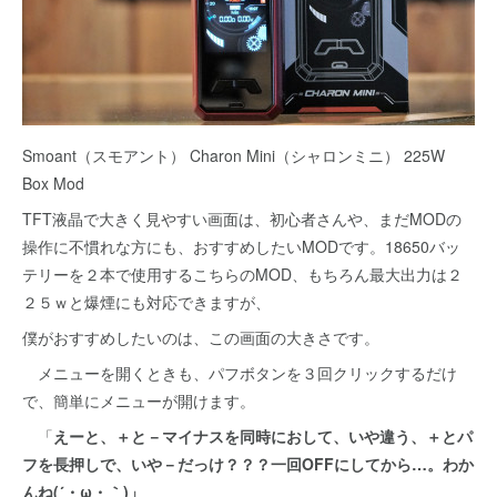
Smoant（スモアント） Charon Mini（シャロンミニ） 225W
Box Mod
TFT液晶で大きく見やすい画面は、初心者さんや、まだMODの
操作に不慣れな方にも、おすすめしたいMODです。18650バッ
テリーを２本で使用するこちらのMOD、もちろん最大出力は２
２５ｗと爆煙にも対応できますが、
僕がおすすめしたいのは、この画面の大きさです。
メニューを開くときも、パフボタンを３回クリックするだけ
で、簡単にメニューが開けます。
「
えーと、＋と－マイナスを同時におして、いや違う、＋とパ
フを長押しで、いや－だっけ？？？一回OFFにしてから…。わか
んね(´・ω・｀)」