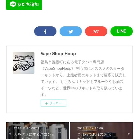
Vape Shop Hoop
福島市置賜町にある電子タバコ専門店
《VapeShopHoop》 初心者にオススメのスタータ
ーキットから、上級者用のキットまで幅広く販売し
ています。 もちろんリキッドもフルーツやお酒ス
イーツなど、世界中のリキッドを取り扱っていま
す。
フォロー
2018.11.15 08:12
2018.11.14 15:06
人をダメにするスコンカ
これってあれの進化
ー、２周目
版？？？