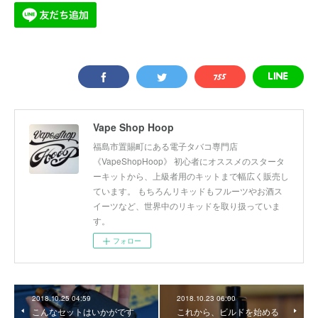
Vape Shop Hoop
福島市置賜町にある電子タバコ専門店
《VapeShopHoop》 初心者にオススメのスタータ
ーキットから、上級者用のキットまで幅広く販売し
ています。 もちろんリキッドもフルーツやお酒ス
イーツなど、世界中のリキッドを取り扱っていま
す。
フォロー
2018.10.25 04:59
2018.10.23 06:00
こんなセットはいかがです
これから、ビルドを始める