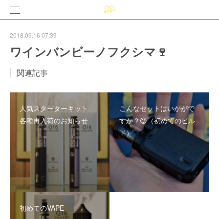
2018.09.16 07:39
ワインバンビーノフクシマ🍷
関連記事
人気スターターキット
こんなセットはいかがで
各種再入荷のお知らせ
すか？😉（初めてのビル
ド）
初めてのVAPE