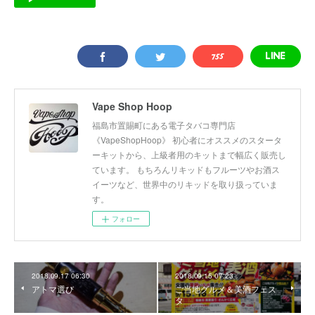
Vape Shop Hoop
福島市置賜町にある電子タバコ専門店
《VapeShopHoop》 初心者にオススメのスタータ
ーキットから、上級者用のキットまで幅広く販売し
ています。 もちろんリキッドもフルーツやお酒ス
イーツなど、世界中のリキッドを取り扱っていま
す。
フォロー
2018.09.17 06:30
2018.09.15 07:23
アトマ選び
ご当地グルメ＆美酒フェス
タ