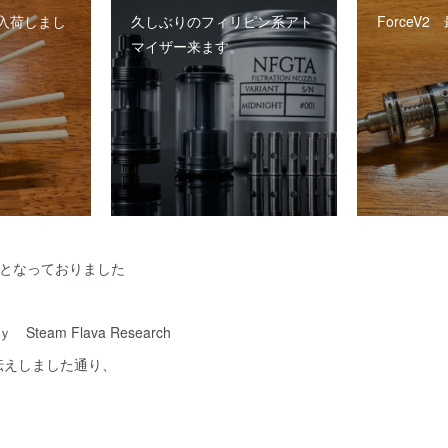
入荷しまし
久しぶりのフィリピン系アト
ForceV
マイザー来ます。
題となっておりました
 Steam Flava Research
伝えしました通り、
。