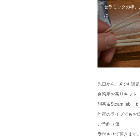
セラミックの棒、
た
先日から、Xでも話
台湾産お茶リキッド
韻茶＆Steam lab ｂｙ
昨夜のライブでもお
ご予約（仮
受付させて頂きます