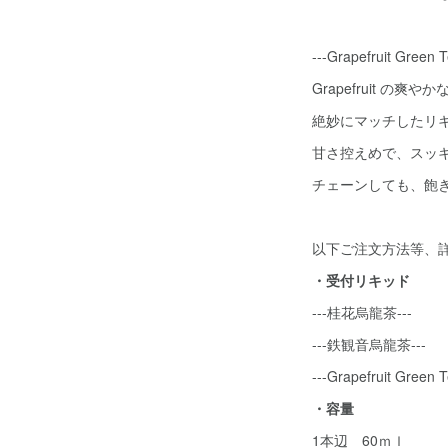
---Grapefruit Gree
Grapefruit の
絶妙にマッチしたリ
甘さ控えめで、スッ
チェーンしても、飽
以下ご注文方法等、
・受付リキッド
---桂花烏龍茶---
---鉄観音烏龍茶---
---Grapefruit Gree
・容量
1本辺 60ｍｌ