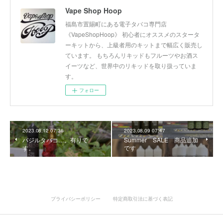
Vape Shop Hoop
福島市置賜町にある電子タバコ専門店
《VapeShopHoop》 初心者にオススメのスタータ
ーキットから、上級者用のキットまで幅広く販売し
ています。 もちろんリキッドもフルーツやお酒ス
イーツなど、世界中のリキッドを取り扱っていま
す。
フォロー
2023.08.12 07:36
2023.08.09 07:47
バジルタバコ…。有りで
Summer SALE 商品追加
す。
です
プライバシーポリシー
特定商取引法に基づく表記