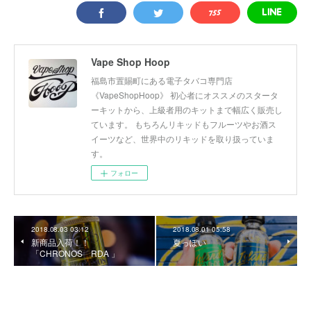
Vape Shop Hoop
福島市置賜町にある電子タバコ専門店
《VapeShopHoop》 初心者にオススメのスタータ
ーキットから、上級者用のキットまで幅広く販売し
ています。 もちろんリキッドもフルーツやお酒ス
イーツなど、世界中のリキッドを取り扱っていま
す。
フォロー
2018.08.03 03:12
2018.08.01 05:58
新商品入荷！！
夏っぽい
「CHRONOS RDA 」