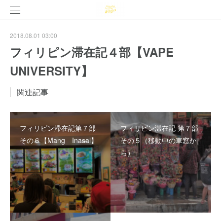
2018.08.01 03:00
フィリピン滞在記４部【VAPE
UNIVERSITY】
関連記事
フィリピン滞在記第７部
フィリピン滞在記 第７部
その６【Mang Inasal】
その５（移動中の車窓か
ら）