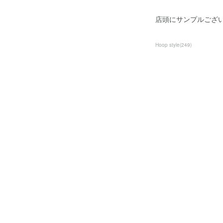
店頭にサンプルござ
Hoop style
(
249
)