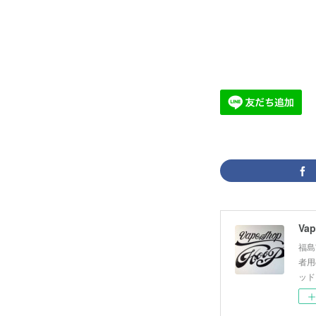
Vap
福島
者用
ッド