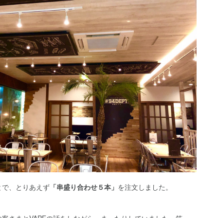
とで、とりあえず
「串盛り合わせ５本」
を注文しました。
客さまとVAPEの話をしながら、まったりしていました 笑