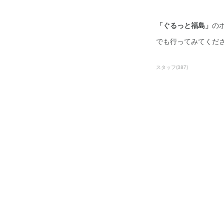
「ぐるっと福島」
のホ
でも行ってみてください
スタッフ
(
387
)