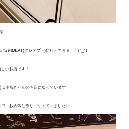

緒に
#94DEPT(クシデプト)
に行ってきました(^_^)
新しいお店です！
)
は串焼きバルのお店になっています！
じで、お洒落な作りになっていました✨