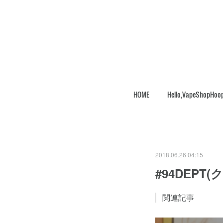
HOME
Hello,VapeShopHoo
2018.06.26 04:15
#94DEPT
関連記事