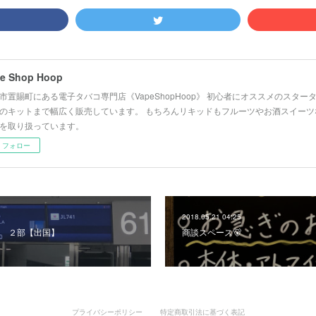
e Shop Hoop
市置賜町にある電子タバコ専門店《VapeShopHoop》 初心者にオススメのスタ
のキットまで幅広く販売しています。 もちろんリキッドもフルーツやお酒スイーツ
を取り扱っています。
フォロー
2018.05.21 04:25
 ２部【出国】
商談スペース🐻
プライバシーポリシー
特定商取引法に基づく表記