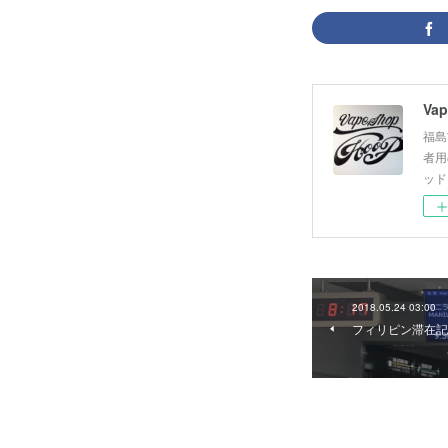
Vap
福島
者用
ッド
2018.05.24 03:00
フィリピン滞在記