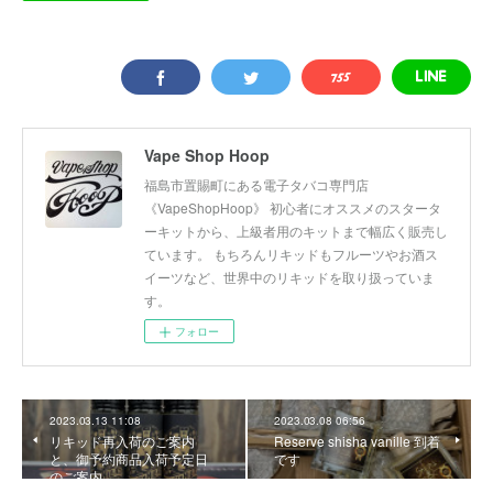
Vape Shop Hoop
福島市置賜町にある電子タバコ専門店
《VapeShopHoop》 初心者にオススメのスタータ
ーキットから、上級者用のキットまで幅広く販売し
ています。 もちろんリキッドもフルーツやお酒ス
イーツなど、世界中のリキッドを取り扱っていま
す。
フォロー
2023.03.13 11:08
2023.03.08 06:56
リキッド再入荷のご案内
Reserve shisha vanille 到着
と、御予約商品入荷予定日
です
のご案内