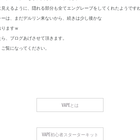
に見えるように、隠れる部分も全てエングレーブをしてくれたようです
キーは、まだデルリン来ないから、続きは少し後かな
おりますｗ
たら、ブログあげさせて頂きます。
、ご覧になってください。
VAPEとは
VAPE初心者スターターキット