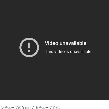
ョンチューブのなかに入るチューブです。