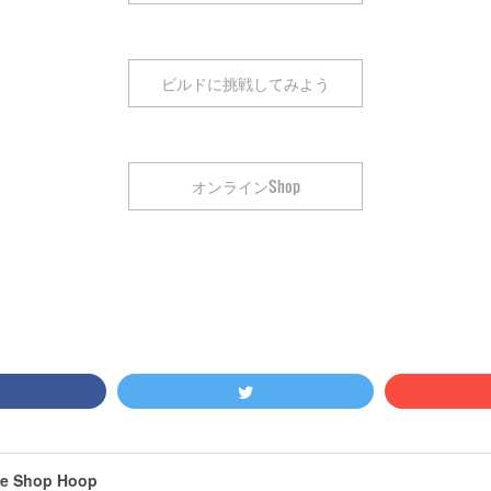
ビルドに挑戦してみよう
オンラインShop
e Shop Hoop