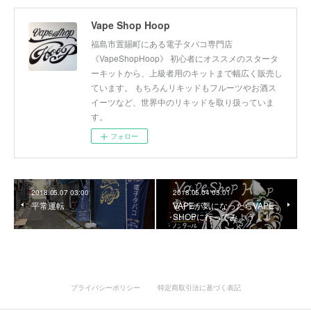
Vape Shop Hoop
福島市置賜町にある電子タバコ専門店
《VapeShopHoop》 初心者にオススメのスタータ
ーキットから、上級者用のキットまで幅広く販売し
ています。 もちろんリキッドもフルーツやお酒ス
イーツなど、世界中のリキッドを取り扱っていま
す。
フォロー
2018.05.07 03:00
2018.05.04 05:01
平常運転
VAPEが気になったらVAPE
SHOPに行ってみよう！！
プライバシーポリシー
特定商取引法に基づく表記