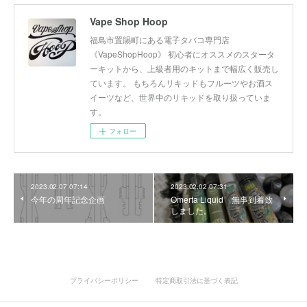
Vape Shop Hoop
福島市置賜町にある電子タバコ専門店
《VapeShopHoop》 初心者にオススメのスタータ
ーキットから、上級者用のキットまで幅広く販売し
ています。 もちろんリキッドもフルーツやお酒ス
イーツなど、世界中のリキッドを取り扱っていま
す。
フォロー
2023.02.07 07:14
2023.02.02 07:31
今年の周年記念企画
Omerta Liquid 無事到着致
しました。
プライバシーポリシー
特定商取引法に基づく表記