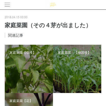
2018.04.15 03:00
家庭菜園（その４芽が出ました）
関連記事
家庭菜園【収穫】
家庭菜園 【帰国後】
家庭菜園【花】