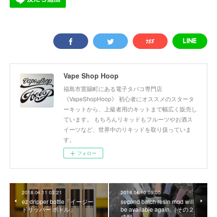
Vape Shop Hoop
福島市置賜町にある電子タバコ専門店
《VapeShopHoop》 初心者にオススメのスタータ
ーキットから、上級者用のキットまで幅広く販売し
ています。 もちろんリキッドもフルーツやお酒ス
イーツなど、世界中のリキッドを取り扱っていま
す。
フォロー
2018.04.11 03:21
2018.04.10 09:00
ez dripper bottle「イージー
second batch resin mod will
ドリッパー ボトル」
be available again.（その２
成型