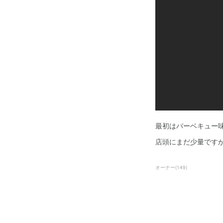
最初はバーベキュー
店頭にまだ少量です
オーナー
(
149
)