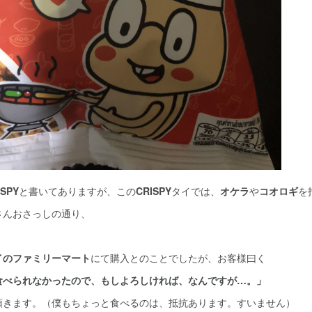
ISPY
と書いてありますが、この
CRISPY
タイでは、
オケラ
や
コオロギ
を
んおさっしの通り、
イのファミリーマート
にて購入とのことでしたが、お客様曰く
食べられなかったので、もしよろしければ、なんですが…。」
きます。（僕もちょっと食べるのは、抵抗あります。すいません）