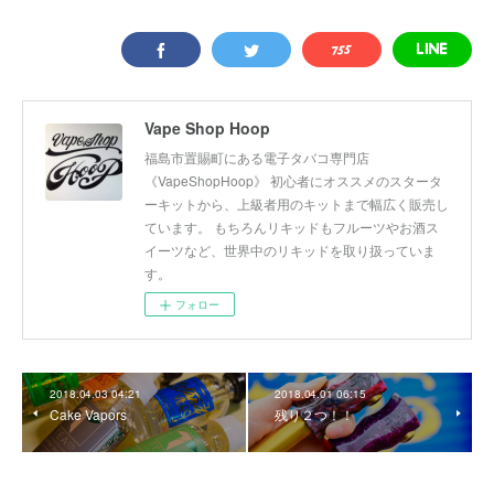
Vape Shop Hoop
福島市置賜町にある電子タバコ専門店
《VapeShopHoop》 初心者にオススメのスタータ
ーキットから、上級者用のキットまで幅広く販売し
ています。 もちろんリキッドもフルーツやお酒ス
イーツなど、世界中のリキッドを取り扱っていま
す。
フォロー
2018.04.03 04:21
2018.04.01 06:15
Cake Vapors
残り２つ！！