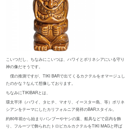
こいつだし、ちなみにこいつは、ハワイとポリネシアにいる守り
神の像だそうです。
僕の推測ですが、TIKI BARで出てくるカクテルをオマージュし
たのかな？なんて想像しております。
ちなみにTIKIBARとは、
環太平洋（ハワイ、タヒチ、マオリ、イースター島、等）ポリネ
シアンをテーマにしたカリフォルニア発祥のBARスタイル。
約80年前から始まりバンブーやヤシの葉、船具などで店内を飾
り、フルーツで飾られたトロピカルカクテルをTIKI MAGと呼ば