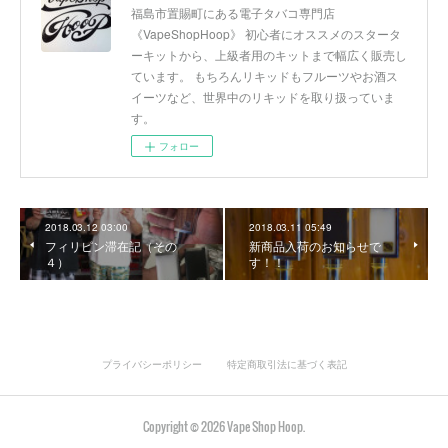
福島市置賜町にある電子タバコ専門店
《VapeShopHoop》 初心者にオススメのスタータ
ーキットから、上級者用のキットまで幅広く販売し
ています。 もちろんリキッドもフルーツやお酒ス
イーツなど、世界中のリキッドを取り扱っていま
す。
フォロー
2018.03.12 03:00
2018.03.11 05:49
フィリピン滞在記（その
新商品入荷のお知らせで
４）
す！！
プライバシーポリシー
特定商取引法に基づく表記
Copyright ©
2026
Vape Shop Hoop
.