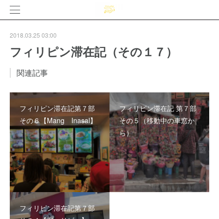
2018.03.25 03:00
フィリピン滞在記（その１７）
関連記事
フィリピン滞在記第７部
フィリピン滞在記 第７部
その６【Mang Inasal】
その５（移動中の車窓か
ら）
フィリピン滞在記第７部